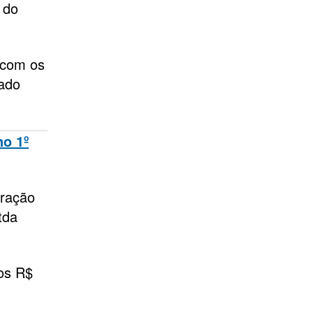
 do
 com os
ado
no 1º
aração
tda
 os R$