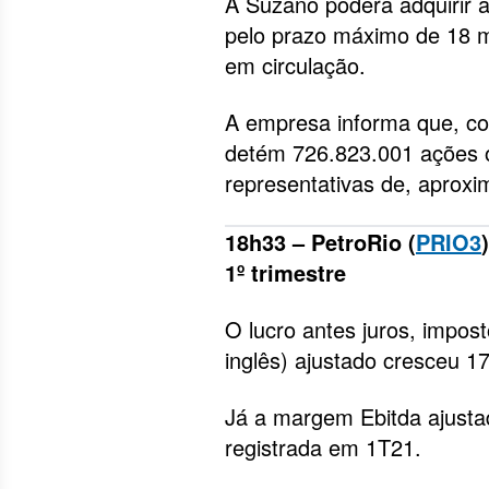
A Suzano poderá adquirir a
pelo prazo máximo de 18 m
em circulação.
A empresa informa que, co
detém 726.823.001 ações o
representativas de, aproxi
18h33 – PetroRio (
PRIO3
1º trimestre
O lucro antes juros, impos
inglês) ajustado cresceu 1
Já a margem Ebitda ajustad
registrada em 1T21.