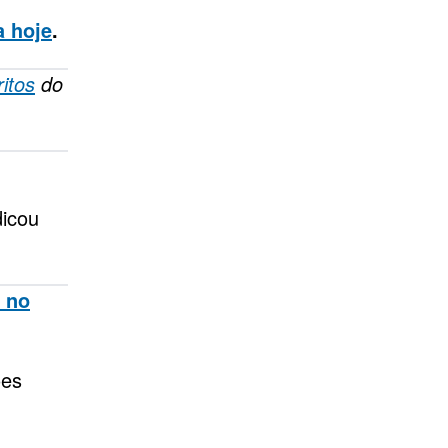
 hoje
.
ritos
do
dicou
 no
ões