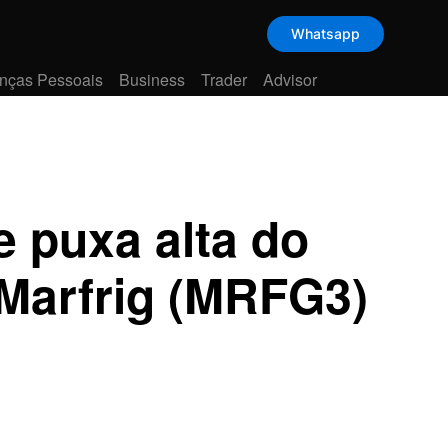
Whatsapp
nças Pessoais
Business
Trader
Advisor
 puxa alta do
Marfrig (MRFG3)