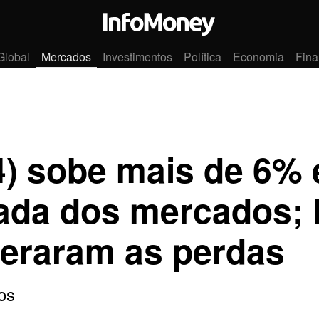
Global
Mercados
Investimentos
Política
Economia
Fina
) sobe mais de 6% e
ada dos mercados; 
deraram as perdas
os