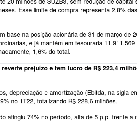
té 20 milhões de SUZB3, sem redução de capital s
eses. Esse limite de compra representa 2,8% da
m base na posição acionária de 31 de março de 2
rdinárias, e já mantém em tesouraria 11.911.569
madamente, 1,6% do total.
) reverte prejuízo e tem lucro de R$ 223,4 milh
tos, depreciação e amortização (Ebitda, na sigla e
79% no 1T22, totalizando R$ 228,6 milhões.
o atingiu 74% no período, alta de 5 p.p. frente 