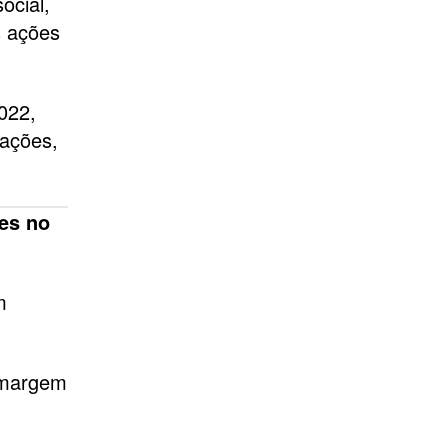
ocial,
s ações
022,
 ações,
ões no
m
a margem