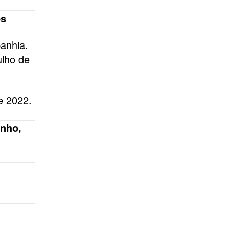
es
anhia.
ulho de
e 2022.
unho,