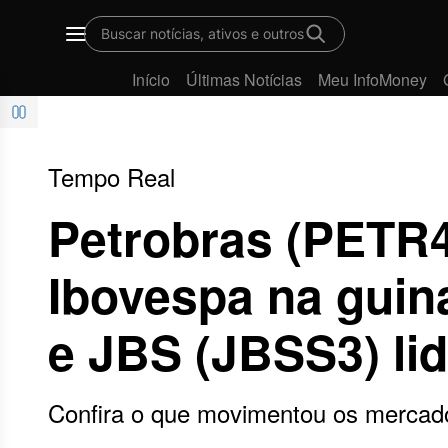
Buscar notícias, ativos e outros
Menu
Início
Últimas Notícias
Meu InfoMoney
Tempo Real
Petrobras (PETR4
Ibovespa na guin
e JBS (JBSS3) li
Confira o que movimentou os mercad