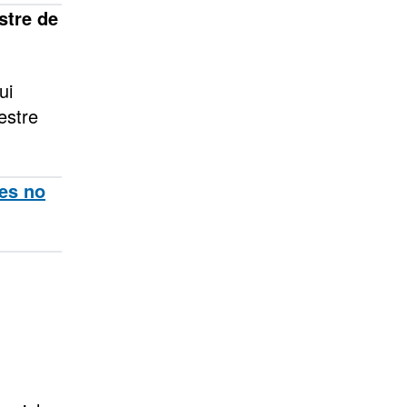
stre de
ui
estre
ões no