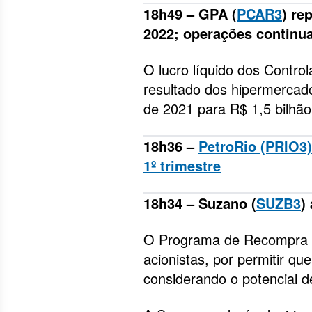
18h49 – GPA (
PCAR3
) re
2022; operações continua
O lucro líquido dos Contro
resultado dos hipermercado
de 2021 para R$ 1,5 bilhão
18h36 –
PetroRio (PRIO3)
1º trimestre
18h34 – Suzano (
SUZB3
)
O Programa de Recompra ob
acionistas, por permitir qu
considerando o potencial d