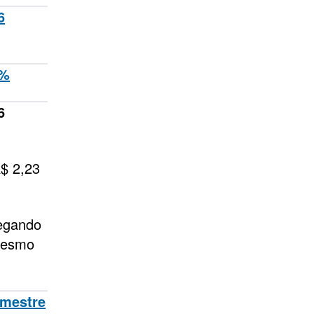
6
6%
6
R$ 2,23
hegando
mesmo
imestre