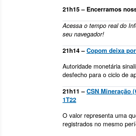
21h15 – Encerramos noss
Acessa o tempo real do In
seu navegador!
21h14 –
Copom deixa port
Autoridade monetária sina
desfecho para o ciclo de a
21h11 –
CSN Mineração (C
1T22
O valor representa uma q
registrados no mesmo per