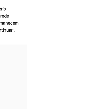
brio
 rede
ermanecem
tinuar”,