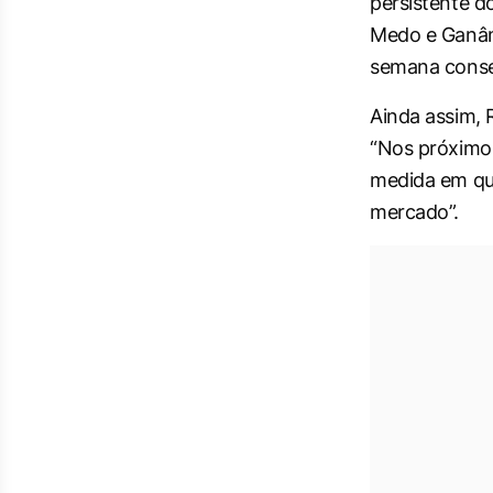
persistente d
Medo e Ganânc
semana conse
Ainda assim, 
“Nos próximos
medida em que
mercado”.