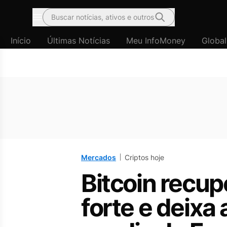
Buscar notícias, ativos e outros
Menu
Início
Últimas Notícias
Meu InfoMoney
Global
Mercados
Criptos hoje
Bitcoin recup
forte e deixa