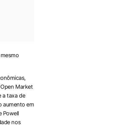
ao mesmo
conômicas,
l Open Market
 a taxa de
elo aumento em
e Powell
dade nos