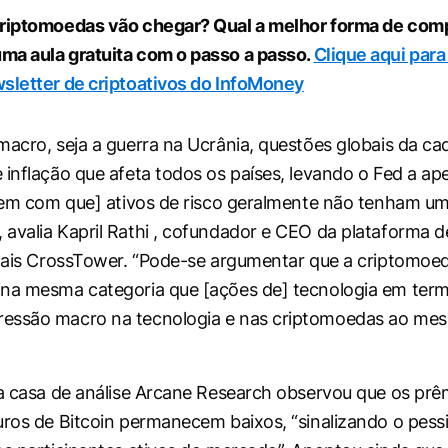
criptomoedas vão chegar? Qual a melhor forma de com
ma aula gratuita com o passo a passo.
Clique aqui para 
sletter de criptoativos do InfoMoney
macro, seja a guerra na Ucrânia, questões globais da ca
 inflação que afeta todos os países, levando o Fed a ap
azem com que] ativos de risco geralmente não tenham 
avalia Kapril Rathi , cofundador e CEO da plataforma 
itais CrossTower. “Pode-se argumentar que a criptomoe
na mesma categoria que [ações de] tecnologia em term
essão macro na tecnologia e nas criptomoedas ao me
 a casa de análise Arcane Research observou que os prê
uros de Bitcoin permanecem baixos, “sinalizando o pes