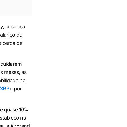
gy, empresa
balanço da
a cerca de
liquidarem
os meses, as
abilidade na
XRP
), por
be quase 16%
stablecoins
a, a Alrorand