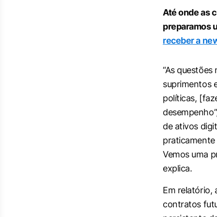
Até onde as 
preparamos u
receber a new
“As questões 
suprimentos e
políticas, [f
desempenho”, 
de ativos dig
praticamente 
Vemos uma pr
explica.
Em relatório,
contratos fut