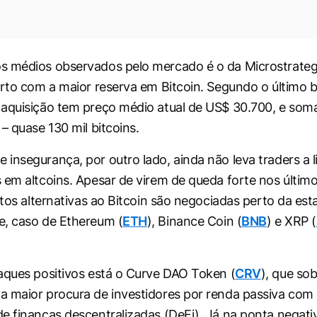
s médios observados pelo mercado é o da Microstrate
erto com a maior reserva em Bitcoin. Segundo o último 
aquisição tem preço médio atual de US$ 30.700, e som
– quase 130 mil bitcoins.
insegurança, por outro lado, ainda não leva traders a 
 em altcoins. Apesar de virem de queda forte nos últim
ptos alternativas ao Bitcoin são negociadas perto da est
e, caso de Ethereum (
ETH
), Binance Coin (
BNB
) e XRP (
aques positivos está o Curve DAO Token (
CRV
), que so
 maior procura de investidores por renda passiva com 
e finanças descentralizadas (DeFi). Já na ponta negativ