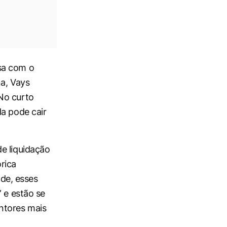
sa com o
na, Vays
No curto
da pode cair
e liquidação
rica
de, esses
 e estão se
ntores mais