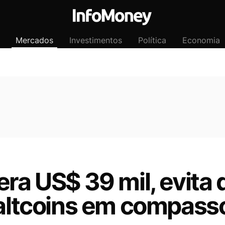
Mercados
Investimentos
Política
Economia
era US$ 39 mil, evita
 altcoins em compass