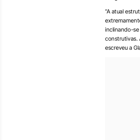
“A atual estr
extremamente 
inclinando-se
construtivas.
escreveu a Gl