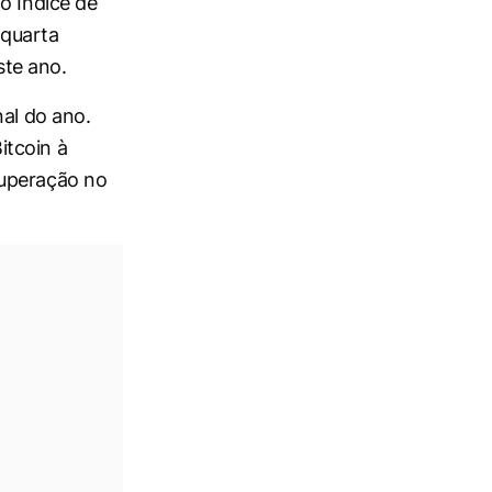
o Índice de
 quarta
ste ano.
nal do ano.
itcoin à
cuperação no