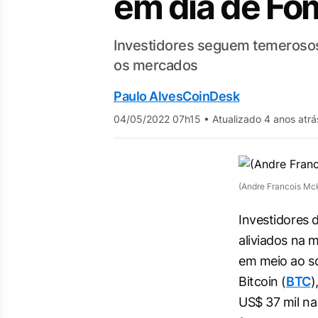
em dia de Fo
Investidores seguem temerosos 
os mercados
Paulo Alves
CoinDesk
04/05/2022 07h15
•
Atualizado 4 anos atrá
(Andre Francois Mc
Investidores 
aliviados na 
em meio ao s
Bitcoin (
BTC
)
US$ 37 mil na