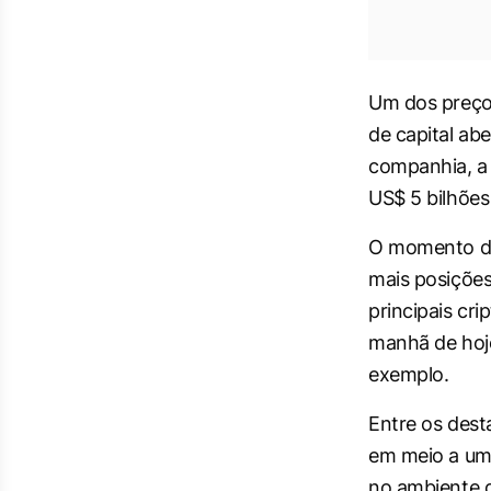
Um dos preço
de capital ab
companhia, a 
US$ 5 bilhões 
O momento de 
mais posições
principais cri
manhã de hoj
exemplo.
Entre os dest
em meio a uma
no ambiente d