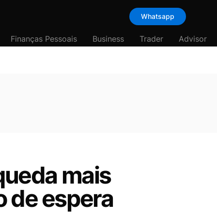
Whatsapp
Finanças Pessoais
Business
Trader
Advisor
 queda mais
o de espera