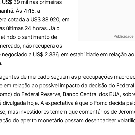
s US$ 39 mil nas primeiras
anhã. Às 7h15, a
era cotada a US$ 38.920, em
as últimas 24 horas. Já o
letindo o sentimento de
Publicidade
mercado, não recupera os
é negociado a US$ 2.836, em estabilidade em relação 
.
 agentes de mercado seguem as preocupações macroe
e em relação ao possível impacto da decisão do Federa
mc) do Federal Reserve, Banco Central dos EUA, sobre
rá divulgada hoje. A expectativa é que o Fomc decida p
se, mas investidores temem que comentários de Jerom
ação do aperto monetário possam desencadear volatili