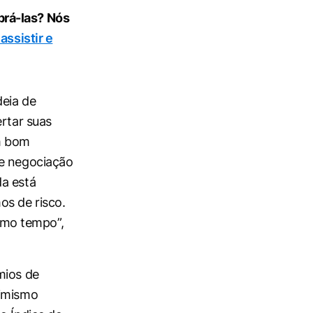
prá-las? Nós
assistir e
deia de
ertar suas
um bom
de negociação
da está
os de risco.
smo tempo”,
mios de
simismo