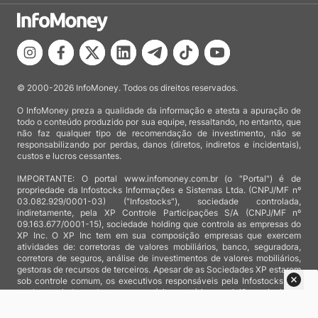
© 2000-2026 InfoMoney. Todos os direitos reservados.
O InfoMoney preza a qualidade da informação e atesta a apuração de
todo o conteúdo produzido por sua equipe, ressaltando, no entanto, que
não faz qualquer tipo de recomendação de investimento, não se
responsabilizando por perdas, danos (diretos, indiretos e incidentais),
custos e lucros cessantes.
IMPORTANTE: O portal www.infomoney.com.br (o "Portal") é de
propriedade da Infostocks Informações e Sistemas Ltda. (CNPJ/MF nº
03.082.929/0001-03) ("Infostocks"), sociedade controlada,
indiretamente, pela XP Controle Participações S/A (CNPJ/MF nº
09.163.677/0001-15), sociedade holding que controla as empresas do
XP Inc. O XP Inc tem em sua composição empresas que exercem
atividades de: corretoras de valores mobiliários, banco, seguradora,
corretora de seguros, análise de investimentos de valores mobiliários,
gestoras de recursos de terceiros. Apesar de as Sociedades XP estarem
sob controle comum, os executivos responsáveis pela Infostocks são
totalmente independentes e as notícias, matérias e opiniões veiculadas
no Portal não são, sob qualquer aspecto, direcionadas e/ou
influenciadas por relatórios de análise produzidos por áreas técnicas