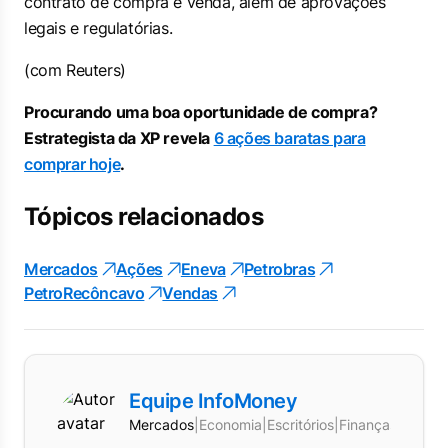
contrato de compra e venda, além de aprovações
legais e regulatórias.
(com Reuters)
Procurando uma boa oportunidade de compra?
Estrategista da XP revela
6 ações baratas para
comprar hoje
.
Tópicos relacionados
Mercados
Ações
Eneva
Petrobras
PetroRecôncavo
Vendas
Equipe InfoMoney
Mercados
|
Economia
|
Escritórios
|
Finanças