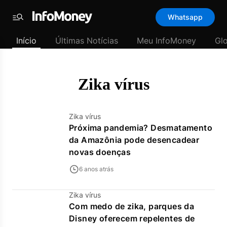
Template
Whatsapp
padrão
Menu
-
Início
Últimas Notícias
Meu InfoMoney
Gl
Últimas
notícias
|
InfoMoney
Zika vírus
Zika vírus
Próxima pandemia? Desmatamento
da Amazônia pode desencadear
novas doenças
6 anos atrás
Zika vírus
Com medo de zika, parques da
Disney oferecem repelentes de