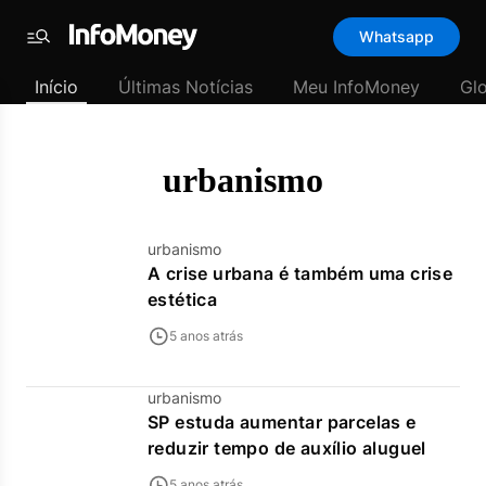
Template
Whatsapp
padrão
Menu
-
Início
Últimas Notícias
Meu InfoMoney
Gl
Últimas
notícias
|
InfoMoney
urbanismo
urbanismo
A crise urbana é também uma crise
estética
5 anos atrás
urbanismo
SP estuda aumentar parcelas e
reduzir tempo de auxílio aluguel
5 anos atrás