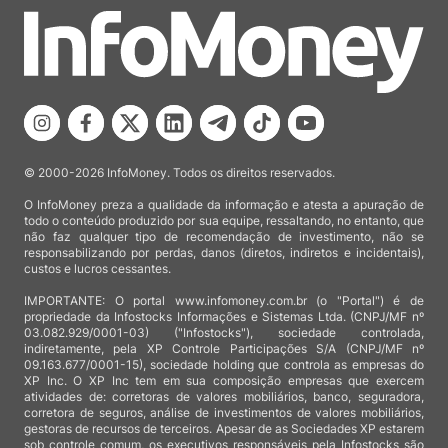
© 2000-2026 InfoMoney. Todos os direitos reservados.
O InfoMoney preza a qualidade da informação e atesta a apuração de
todo o conteúdo produzido por sua equipe, ressaltando, no entanto, que
não faz qualquer tipo de recomendação de investimento, não se
responsabilizando por perdas, danos (diretos, indiretos e incidentais),
custos e lucros cessantes.
IMPORTANTE: O portal www.infomoney.com.br (o "Portal") é de
propriedade da Infostocks Informações e Sistemas Ltda. (CNPJ/MF nº
03.082.929/0001-03) ("Infostocks"), sociedade controlada,
indiretamente, pela XP Controle Participações S/A (CNPJ/MF nº
09.163.677/0001-15), sociedade holding que controla as empresas do
XP Inc. O XP Inc tem em sua composição empresas que exercem
atividades de: corretoras de valores mobiliários, banco, seguradora,
corretora de seguros, análise de investimentos de valores mobiliários,
gestoras de recursos de terceiros. Apesar de as Sociedades XP estarem
sob controle comum, os executivos responsáveis pela Infostocks são