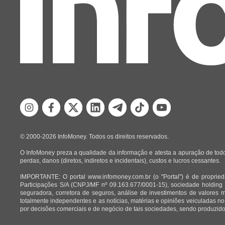
© 2000-2026 InfoMoney. Todos os direitos reservados.
O InfoMoney preza a qualidade da informação e atesta a apuração de todo
perdas, danos (diretos, indiretos e incidentais), custos e lucros cessantes.
IMPORTANTE: O portal www.infomoney.com.br (o "Portal") é de proprieda
Participações S/A (CNPJ/MF nº 09.163.677/0001-15), sociedade holding
seguradora, corretora de seguros, análise de investimentos de valores 
totalmente independentes e as notícias, matérias e opiniões veiculadas no
por decisões comerciais e de negócio de tais sociedades, sendo produzidos