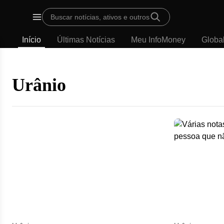
Template
Buscar notícias, ativos e outros
padrão
Menu
-
Início
Últimas Notícias
Meu InfoMoney
Globa
Últimas
notícias
|
InfoMoney
Urânio