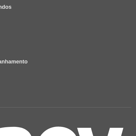
ndos
panhamento