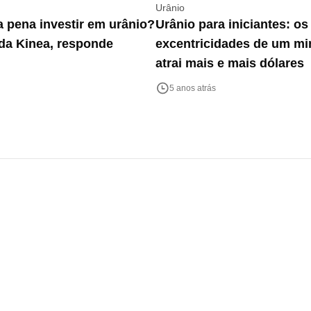
Urânio
a pena investir em urânio?
Urânio para iniciantes: os
da Kinea, responde
excentricidades de um mi
atrai mais e mais dólares
5 anos atrás