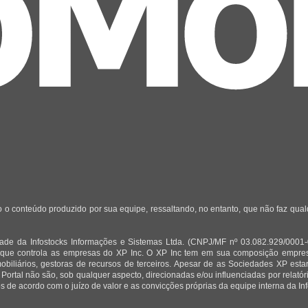
 o conteúdo produzido por sua equipe, ressaltando, no entanto, que não faz qua
de da Infostocks Informações e Sistemas Ltda. (CNPJ/MF nº 03.082.929/0001-03)
 que controla as empresas do XP Inc. O XP Inc tem em sua composição empresas
mobiliários, gestoras de recursos de terceiros. Apesar de as Sociedades XP est
 Portal não são, sob qualquer aspecto, direcionadas e/ou influenciadas por relat
 de acordo com o juízo de valor e as convicções próprias da equipe interna da Inf