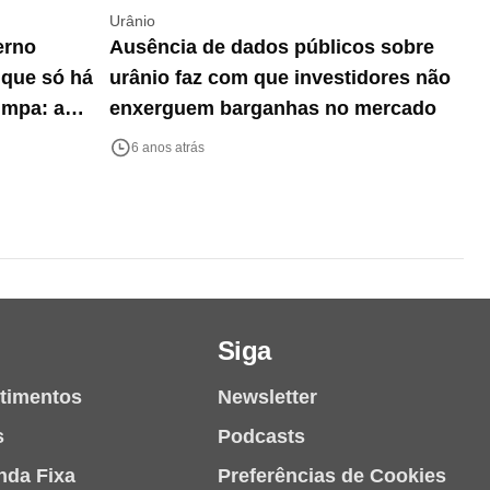
Urânio
erno
Ausência de dados públicos sobre
 que só há
urânio faz com que investidores não
impa: a
enxerguem barganhas no mercado
6 anos atrás
Siga
stimentos
Newsletter
s
Podcasts
nda Fixa
Preferências de Cookies