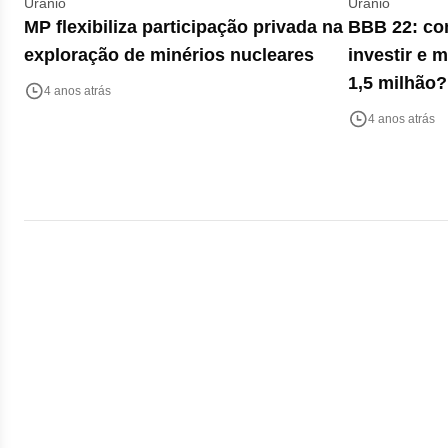
Urânio
Urânio
MP flexibiliza participação privada na
BBB 22: co
exploração de minérios nucleares
investir e 
1,5 milhão?
4 anos atrás
4 anos atrás