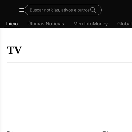
Template
Buscar notícias, ativos e outros
padrão
Menu
-
Início
Últimas Notícias
Meu InfoMoney
Global
Últimas
notícias
|
InfoMoney
TV