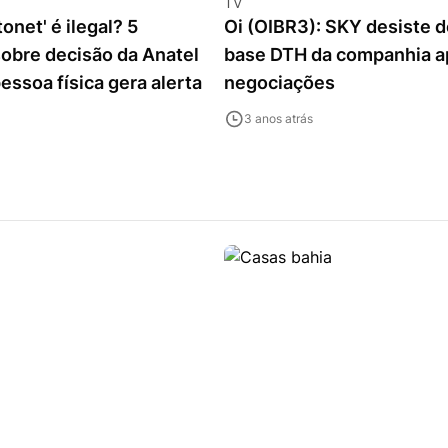
TV
onet' é ilegal? 5
Oi (OIBR3): SKY desiste 
obre decisão da Anatel
base DTH da companhia a
essoa física gera alerta
negociações
3 anos atrás