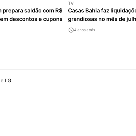
TV
a prepara saldão com R$
Casas Bahia faz liquidaçõ
 em descontos e cupons
grandiosas no mês de jul
4 anos atrás