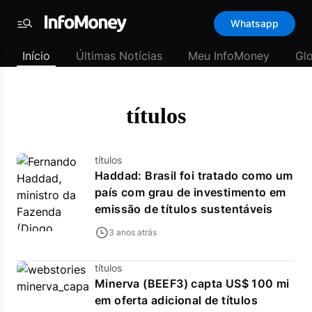
Template
Whatsapp
padrão
Menu
-
Início
Últimas Notícias
Meu InfoMoney
Gl
Últimas
notícias
|
InfoMoney
títulos
títulos
Haddad: Brasil foi tratado como um
país com grau de investimento em
emissão de títulos sustentáveis
3 anos atrás
títulos
Minerva (BEEF3) capta US$ 100 mi
em oferta adicional de títulos