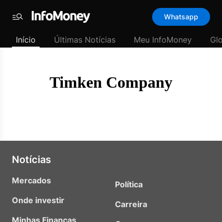
Template
Whatsapp
padrão
Menu
-
Início
Últimas Notícias
Meu InfoMoney
Gl
Últimas
notícias
|
InfoMoney
Timken Company
Notícias
Mercados
Política
Onde investir
Carreira
Minhas Finanças