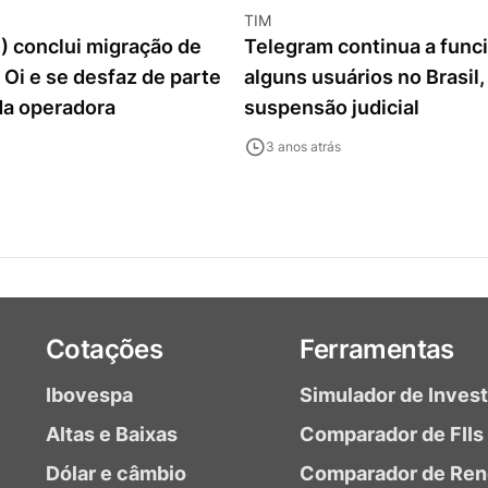
TIM
) conclui migração de
Telegram continua a func
 Oi e se desfaz de parte
alguns usuários no Brasil,
da operadora
suspensão judicial
3 anos atrás
Cotações
Ferramentas
Ibovespa
Simulador de Inves
Altas e Baixas
Comparador de FIIs
Dólar e câmbio
Comparador de Ren