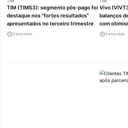
TIM
TIM
TIM (TIMS3): segmento pós-pago foi
Vivo (VIVT3
destaque nos "fortes resultados"
balanços d
apresentados no terceiro trimestre
com otimis
3 anos atrás
3 anos atrás