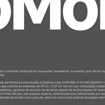
o o conteúdo produzido por sua equipe, ressaltando, no entanto, que não faz 
tes.
de da Infostocks Informações e Sistemas Ltda. (CNPJ/MF nº 03.082.929/0001-03)
 que controla as empresas do XP Inc. O XP Inc tem em sua composição empresas
mobiliários, gestoras de recursos de terceiros. Apesar de as Sociedades XP est
no Portal não são, sob qualquer aspecto, direcionadas e/ou influenciadas por rel
uzidos de acordo com o juízo de valor e as convicções próprias da equipe intern