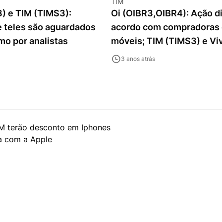
TIM
) e TIM (TIMS3):
Oi (OIBR3,OIBR4): Ação d
e teles são aguardados
acordo com compradoras 
mo por analistas
móveis; TIM (TIMS3) e Vi
também sobem
3 anos atrás