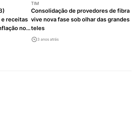
TIM
3)
Consolidação de provedores de fibra
e receitas
vive nova fase sob olhar das grandes
nflação no
teles
3 anos atrás