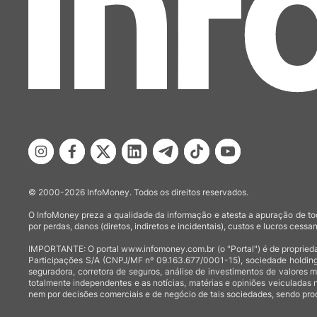
© 2000-2026 InfoMoney. Todos os direitos reservados.
O InfoMoney preza a qualidade da informação e atesta a apuração de tod
por perdas, danos (diretos, indiretos e incidentais), custos e lucros cessan
IMPORTANTE: O portal www.infomoney.com.br (o "Portal") é de proprieda
Participações S/A (CNPJ/MF nº 09.163.677/0001-15), sociedade holding
seguradora, corretora de seguros, análise de investimentos de valores 
totalmente independentes e as notícias, matérias e opiniões veiculadas 
nem por decisões comerciais e de negócio de tais sociedades, sendo prod