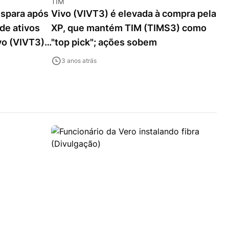
TIM
ispara após
Vivo (VIVT3) é elevada à compra pela
de ativos
XP, que mantém TIM (TIMS3) como
vo (VIVT3)
"top pick"; ações sobem
3 anos atrás