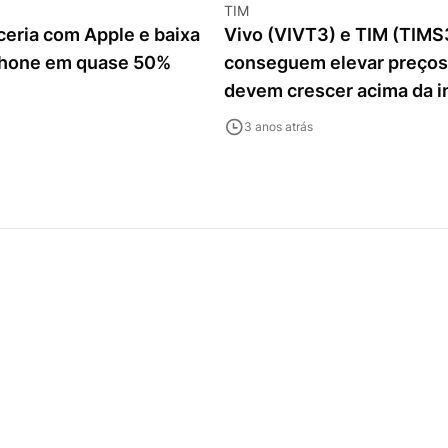
TIM
ceria com Apple e baixa
Vivo (VIVT3) e TIM (TIMS
Phone em quase 50%
conseguem elevar preços 
devem crescer acima da i
2º tri
3 anos atrás