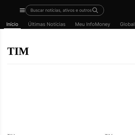
Template
Buscar notícias, ativos e outros
padrão
Menu
-
Início
Últimas Notícias
Meu InfoMoney
Global
Últimas
notícias
|
InfoMoney
TIM