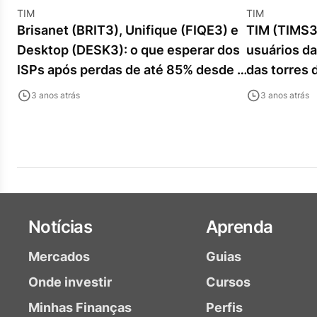
TIM
TIM
Brisanet (BRIT3), Unifique (FIQE3) e
TIM (TIMS3
Desktop (DESK3): o que esperar dos
usuários da
ISPs após perdas de até 85% desde o
das torres 
IPO?
3 anos atrás
3 anos atrás
Notícias
Aprenda
Mercados
Guias
Onde investir
Cursos
Minhas Finanças
Perfis