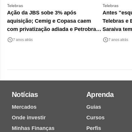
Telebras
Telebras
Ação da JBS sobe 3% após
Antes "esq
aquisição; Cemig e Copasa caem
Telebras e 
com privatização adiada e Petrobras
Saraiva tem
avança com petróleo
7 anos atrás
7 anos atrás
Notícias
Aprenda
Mercados
Guias
Onde investir
Cursos
Minhas Finanças
Perfis