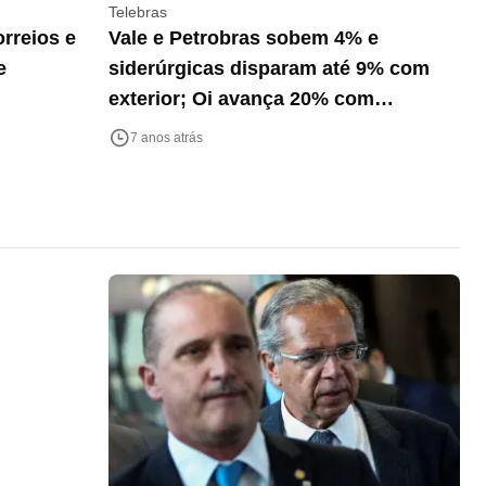
Telebras
rreios e
Vale e Petrobras sobem 4% e
e
siderúrgicas disparam até 9% com
exterior; Oi avança 20% com
interesse da AT&T
7 anos atrás