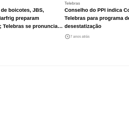
Telebras
de boicotes, JBS,
Conselho do PPI indica Co
arfrig preparam
Telebras para programa d
 Telebras se pronuncia
desestatização
ível OPA e mais destaques
7 anos atrás