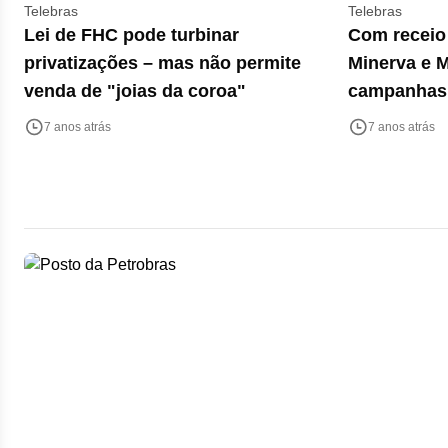
Telebras
Telebras
Lei de FHC pode turbinar
Com receio 
privatizações – mas não permite
Minerva e M
venda de "joias da coroa"
campanhas;
sobre poss
7 anos atrás
7 anos atrás