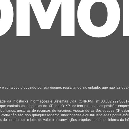
 o conteúdo produzido por sua equipe, ressaltando, no entanto, que não faz qua
de da Infostocks Informações e Sistemas Ltda. (CNPJ/MF nº 03.082.929/0001-03)
 que controla as empresas do XP Inc. O XP Inc tem em sua composição empresas
mobiliários, gestoras de recursos de terceiros. Apesar de as Sociedades XP est
 Portal não são, sob qualquer aspecto, direcionadas e/ou influenciadas por relat
 de acordo com o juízo de valor e as convicções próprias da equipe interna da Inf