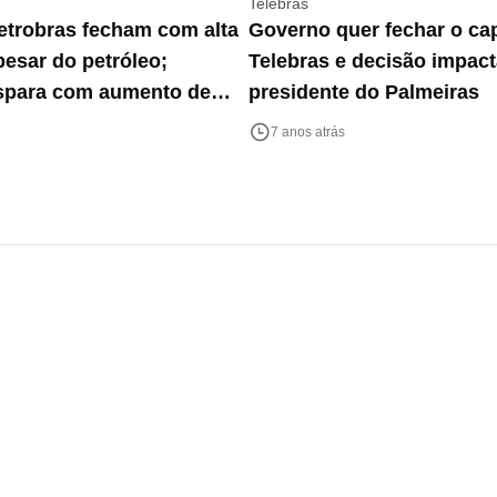
Telebras
etrobras fecham com alta
Governo quer fechar o cap
esar do petróleo;
Telebras e decisão impact
ispara com aumento de
presidente do Palmeiras
RB cai 8,5%
7 anos atrás