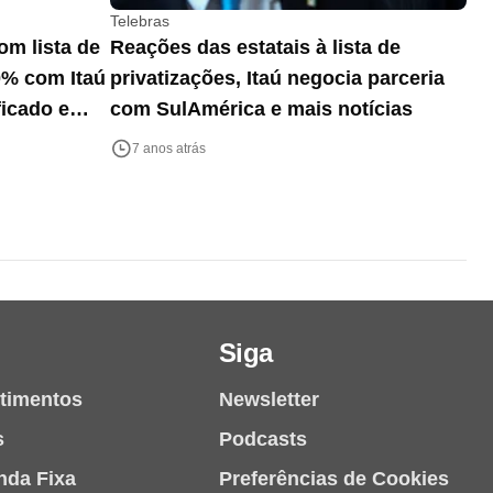
Telebras
om lista de
Reações das estatais à lista de
0% com Itaú
privatizações, Itaú negocia parceria
ficado e
com SulAmérica e mais notícias
7 anos atrás
Siga
stimentos
Newsletter
s
Podcasts
nda Fixa
Preferências de Cookies