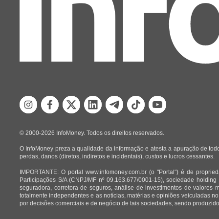
© 2000-2026 InfoMoney. Todos os direitos reservados.
O InfoMoney preza a qualidade da informação e atesta a apuração de todo
perdas, danos (diretos, indiretos e incidentais), custos e lucros cessantes.
IMPORTANTE: O portal www.infomoney.com.br (o "Portal") é de proprieda
Participações S/A (CNPJ/MF nº 09.163.677/0001-15), sociedade holding
seguradora, corretora de seguros, análise de investimentos de valores 
totalmente independentes e as notícias, matérias e opiniões veiculadas no
por decisões comerciais e de negócio de tais sociedades, sendo produzidos