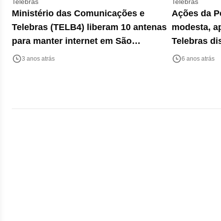
Telebras
Telebras
Ministério das Comunicações e
Ações da P
Telebras (TELB4) liberam 10 antenas
modesta, ap
para manter internet em São
Telebras d
Sebastião após chuvas
capital e I
3 anos atrás
6 anos atrás