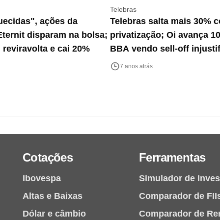
Telebras
uecidas", ações da
Telebras salta mais 30% c
Eternit disparam na bolsa;
privatização; Oi avança 1
 reviravolta e cai 20%
BBA vendo sell-off injusti
Eletrobras volta a subir
7 anos atrás
Cotações
Ferramentas
Ibovespa
Simulador de Inve
Altas e Baixas
Comparador de FII
Dólar e câmbio
Comparador de Re