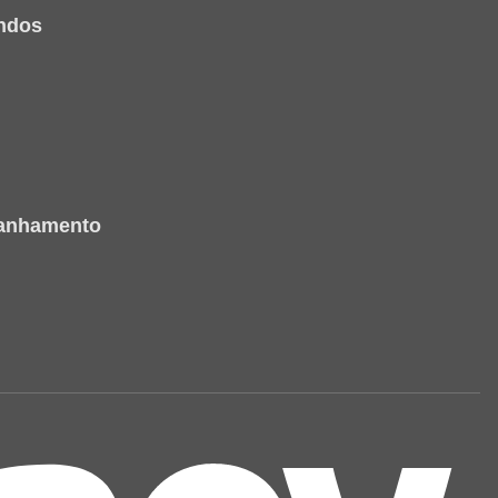
ndos
panhamento