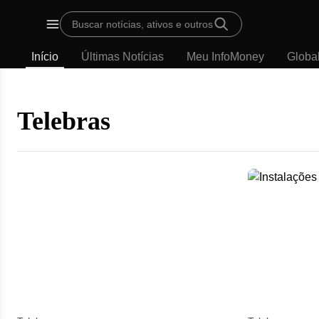
Template
Buscar notícias, ativos e outros
padrão
Menu
-
Início
Últimas Notícias
Meu InfoMoney
Globa
Últimas
notícias
|
InfoMoney
Telebras