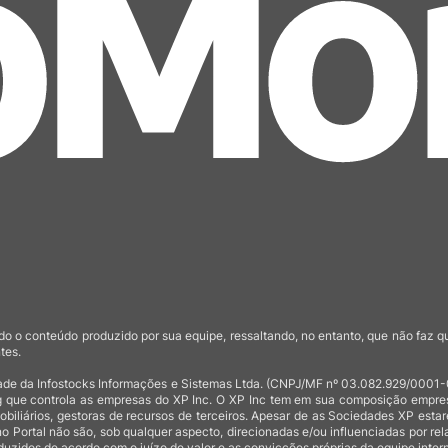
o o conteúdo produzido por sua equipe, ressaltando, no entanto, que não faz 
tes.
de da Infostocks Informações e Sistemas Ltda. (CNPJ/MF nº 03.082.929/0001-03)
 que controla as empresas do XP Inc. O XP Inc tem em sua composição empresas
mobiliários, gestoras de recursos de terceiros. Apesar de as Sociedades XP est
no Portal não são, sob qualquer aspecto, direcionadas e/ou influenciadas por rel
uzidos de acordo com o juízo de valor e as convicções próprias da equipe intern