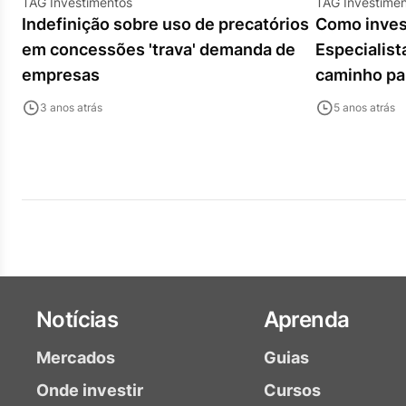
TAG Investimentos
TAG Investime
Indefinição sobre uso de precatórios
Como invest
em concessões 'trava' demanda de
Especialis
empresas
caminho par
investidor
3 anos atrás
5 anos atrás
Notícias
Aprenda
Mercados
Guias
Onde investir
Cursos