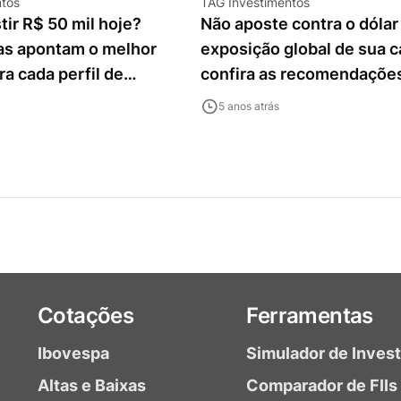
ntos
TAG Investimentos
ir R$ 50 mil hoje?
Não aposte contra o dólar 
tas apontam o melhor
exposição global de sua ca
a cada perfil de
confira as recomendaçõe
gestores
5 anos atrás
Cotações
Ferramentas
Ibovespa
Simulador de Inves
Altas e Baixas
Comparador de FIIs