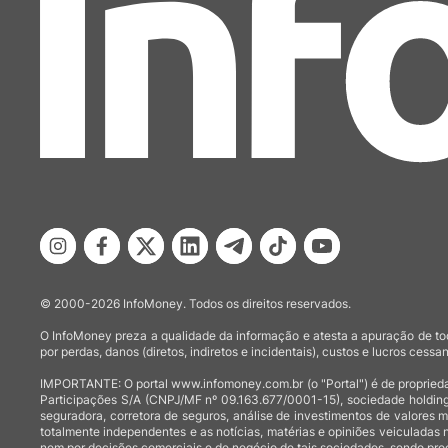
© 2000-2026 InfoMoney. Todos os direitos reservados.
O InfoMoney preza a qualidade da informação e atesta a apuração de tod
por perdas, danos (diretos, indiretos e incidentais), custos e lucros cessan
IMPORTANTE: O portal www.infomoney.com.br (o "Portal") é de proprieda
Participações S/A (CNPJ/MF nº 09.163.677/0001-15), sociedade holding
seguradora, corretora de seguros, análise de investimentos de valores 
totalmente independentes e as notícias, matérias e opiniões veiculadas 
nem por decisões comerciais e de negócio de tais sociedades, sendo prod