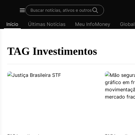
Template
Buscar notícias, ativos e outros
padrão
Menu
-
Início
Últimas Notícias
Meu InfoMoney
Global
Últimas
notícias
|
InfoMoney
TAG Investimentos