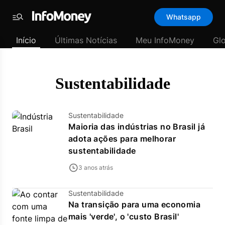
Template
Whatsapp
padrão
Menu
-
Início
Últimas Notícias
Meu InfoMoney
Gl
Últimas
notícias
|
InfoMoney
Sustentabilidade
Sustentabilidade
Maioria das indústrias no Brasil já
adota ações para melhorar
sustentabilidade
3 anos atrás
Sustentabilidade
Na transição para uma economia
mais 'verde', o 'custo Brasil'