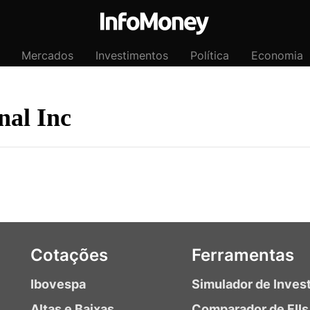
Mercados
Investimentos
Política
Economia
nal Inc
Cotações
Ferramentas
Ibovespa
Simulador de Inves
Altas e Baixas
Comparador de FIIs