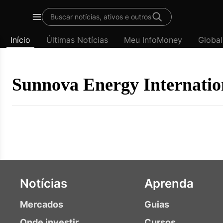
Template
Buscar notícias, ativos e outros
padrão
Menu
-
Início
Últimas Notícias
Meu InfoMoney
Global
Últimas
notícias
|
InfoMoney
Sunnova Energy Internatio
Notícias
Aprenda
Mercados
Guias
Onde investir
Cursos