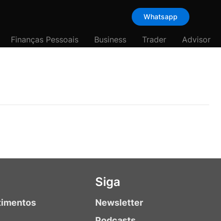
Whatsapp
Finanças Pessoais
Business
Trader
Advisor
Siga
timentos
Newsletter
Podcasts