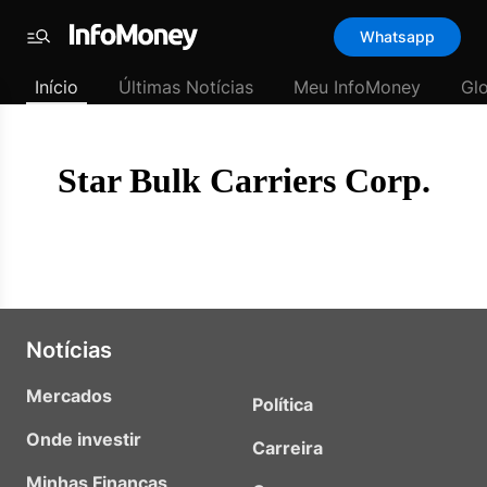
Template
Whatsapp
padrão
Menu
-
Início
Últimas Notícias
Meu InfoMoney
Gl
Últimas
notícias
|
InfoMoney
Star Bulk Carriers Corp.
Notícias
Mercados
Política
Onde investir
Carreira
Minhas Finanças