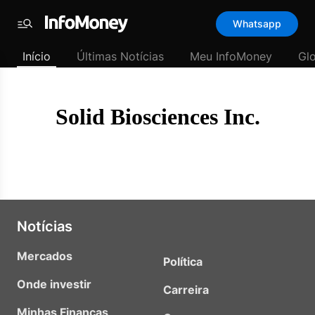
Template
Whatsapp
padrão
Menu
-
Início
Últimas Notícias
Meu InfoMoney
Gl
Últimas
notícias
|
InfoMoney
Solid Biosciences Inc.
Notícias
Mercados
Política
Onde investir
Carreira
Minhas Finanças