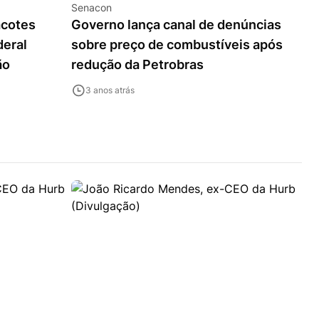
Senacon
acotes
Governo lança canal de denúncias
deral
sobre preço de combustíveis após
ão
redução da Petrobras
3 anos atrás