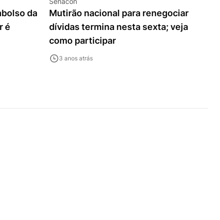
Senacon
mbolso da
Mutirão nacional para renegociar
r é
dívidas termina nesta sexta; veja
como participar
3 anos atrás