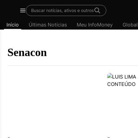
Template
Buscar notícias, ativos e outros
padrão
Menu
-
Início
Últimas Notícias
Meu InfoMoney
Global
Últimas
notícias
|
InfoMoney
Senacon