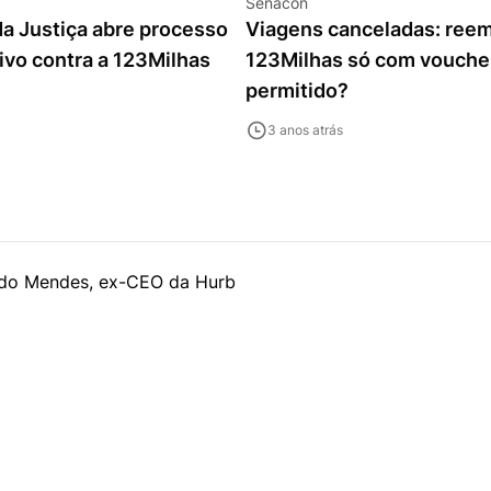
Senacon
da Justiça abre processo
Viagens canceladas: ree
ivo contra a 123Milhas
123Milhas só com vouche
permitido?
3 anos atrás