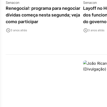
Senacon
Senacon
Renegocia!: programa para negociar
Layoff no 
dívidas começa nesta segunda; veja
dos funcion
como participar
do governo
3 anos atrás
3 anos atrás