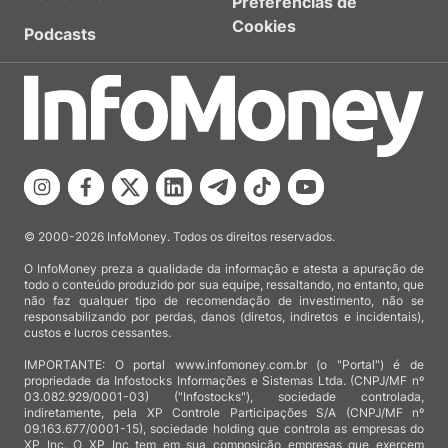
Preferências de
Cookies
Podcasts
© 2000-2026 InfoMoney. Todos os direitos reservados.
O InfoMoney preza a qualidade da informação e atesta a apuração de
todo o conteúdo produzido por sua equipe, ressaltando, no entanto, que
não faz qualquer tipo de recomendação de investimento, não se
responsabilizando por perdas, danos (diretos, indiretos e incidentais),
custos e lucros cessantes.
IMPORTANTE: O portal www.infomoney.com.br (o "Portal") é de
propriedade da Infostocks Informações e Sistemas Ltda. (CNPJ/MF nº
03.082.929/0001-03) ("Infostocks"), sociedade controlada,
indiretamente, pela XP Controle Participações S/A (CNPJ/MF nº
09.163.677/0001-15), sociedade holding que controla as empresas do
XP Inc. O XP Inc tem em sua composição empresas que exercem