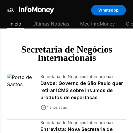
Template
Whatsapp
padrão
Menu
-
Início
Últimas Notícias
Meu InfoMoney
Gl
Últimas
notícias
|
InfoMoney
Secretaria de Negócios
Internacionais
Secretaria de Negócios Internacionais
Davos: Governo de São Paulo quer
retirar ICMS sobre insumos de
produtos de exportação
4 anos atrás
Secretaria de Negócios Internacionais
Entrevista: Nova Secretaria de