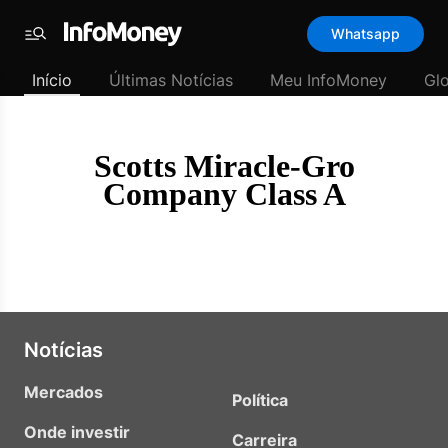
Template
Whatsapp
padrão
Menu
-
Início
Últimas Notícias
Meu InfoMoney
Gl
Últimas
notícias
|
InfoMoney
Scotts Miracle-Gro
Company Class A
Notícias
Mercados
Política
Onde investir
Carreira