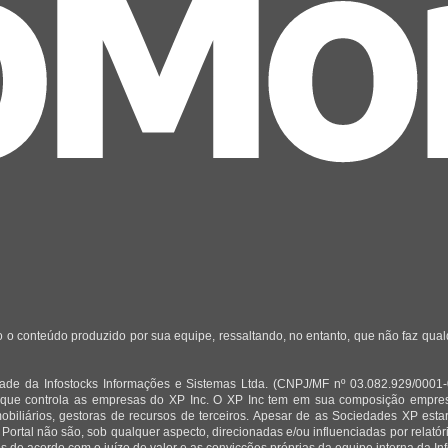
 o conteúdo produzido por sua equipe, ressaltando, no entanto, que não faz qua
de da Infostocks Informações e Sistemas Ltda. (CNPJ/MF nº 03.082.929/0001-03)
 que controla as empresas do XP Inc. O XP Inc tem em sua composição empresas
mobiliários, gestoras de recursos de terceiros. Apesar de as Sociedades XP est
 Portal não são, sob qualquer aspecto, direcionadas e/ou influenciadas por relat
 de acordo com o juízo de valor e as convicções próprias da equipe interna da Inf