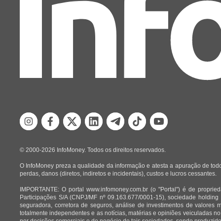
© 2000-2026 InfoMoney. Todos os direitos reservados.
O InfoMoney preza a qualidade da informação e atesta a apuração de todo
perdas, danos (diretos, indiretos e incidentais), custos e lucros cessantes.
IMPORTANTE: O portal www.infomoney.com.br (o "Portal") é de proprieda
Participações S/A (CNPJ/MF nº 09.163.677/0001-15), sociedade holding
seguradora, corretora de seguros, análise de investimentos de valores 
totalmente independentes e as notícias, matérias e opiniões veiculadas no
por decisões comerciais e de negócio de tais sociedades, sendo produzidos