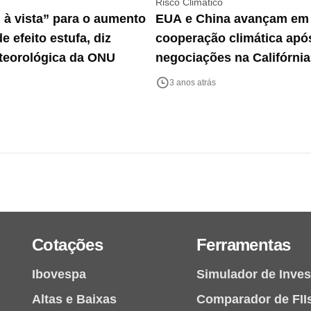
Risco Climático
 à vista” para o aumento
EUA e China avançam em
e efeito estufa, diz
cooperação climática apó
teorológica da ONU
negociações na Califórnia
3 anos atrás
Cotações
Ferramentas
Ibovespa
Simulador de Inve
Altas e Baixas
Comparador de FII