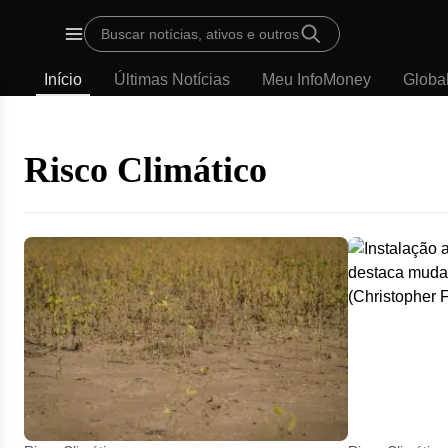
Template
Buscar notícias, ativos e outros
padrão
Menu
-
Início
Últimas Notícias
Meu InfoMoney
Globa
Últimas
notícias
|
InfoMoney
Risco Climático