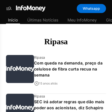
Template
Whatsapp
padrão
Menu
-
Início
Últimas Notícias
Meu InfoMoney
Gl
Últimas
notícias
|
InfoMoney
Ripasa
Ripasa
Com queda na demanda, preço da
celulose de fibra curta recua na
semana
15 anos atrás
Ripasa
SEC irá adotar regras que dão mais
poder aos acionistas, diz Schapiro