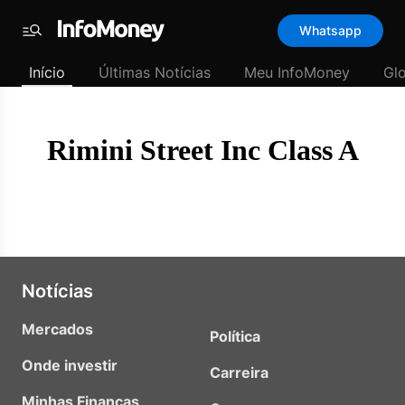
Template
Whatsapp
padrão
Menu
-
Início
Últimas Notícias
Meu InfoMoney
Gl
Últimas
notícias
|
InfoMoney
Rimini Street Inc Class A
Notícias
Mercados
Política
Onde investir
Carreira
Minhas Finanças