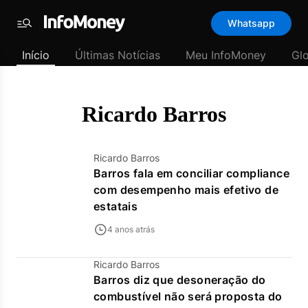
Template
Whatsapp
padrão
Menu
-
Início
Últimas Notícias
Meu InfoMoney
Gl
Últimas
notícias
|
InfoMoney
Ricardo Barros
Ricardo Barros
Barros fala em conciliar compliance
com desempenho mais efetivo de
estatais
4 anos atrás
Ricardo Barros
Barros diz que desoneração do
combustível não será proposta do