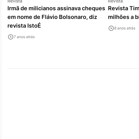
Revista
Revista
Irmã de milicianos assinava cheques
Revista Ti
em nome de Flávio Bolsonaro, diz
milhões a b
revista IstoÉ
8 anos atrás
7 anos atrás