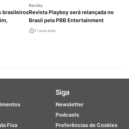
Revista
 brasileiros
Revista Playboy será relançada no
uim,
Brasil pela PBB Entertainment
11 anos atrás
Siga
timentos
Newsletter
Podcasts
da Fixa
Preferências de Cookies