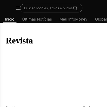
Template
Buscar notícias, ativos e outros
padrão
Menu
-
Início
Últimas Notícias
Meu InfoMoney
Global
Últimas
notícias
|
InfoMoney
Revista