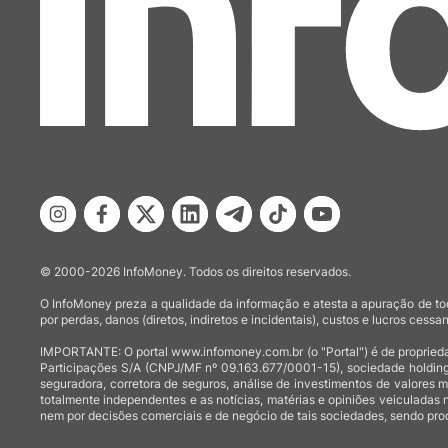
© 2000-2026 InfoMoney. Todos os direitos reservados.
O InfoMoney preza a qualidade da informação e atesta a apuração de tod
por perdas, danos (diretos, indiretos e incidentais), custos e lucros cessan
IMPORTANTE: O portal www.infomoney.com.br (o "Portal") é de proprieda
Participações S/A (CNPJ/MF nº 09.163.677/0001-15), sociedade holding
seguradora, corretora de seguros, análise de investimentos de valores 
totalmente independentes e as notícias, matérias e opiniões veiculadas 
nem por decisões comerciais e de negócio de tais sociedades, sendo prod