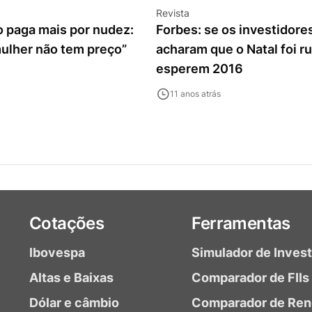
Revista
o paga mais por nudez:
Forbes: se os investidores
mulher não tem preço”
acharam que o Natal foi r
esperem 2016
11 anos atrás
Cotações
Ferramentas
Ibovespa
Simulador de Inves
Altas e Baixas
Comparador de FIIs
Dólar e câmbio
Comparador de Ren