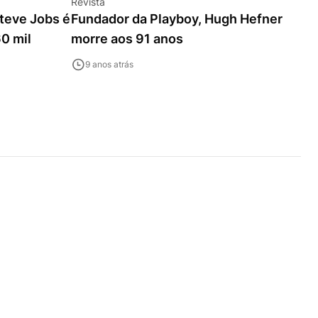
Revista
Steve Jobs é
Fundador da Playboy, Hugh Hefner
0 mil
morre aos 91 anos
9 anos atrás