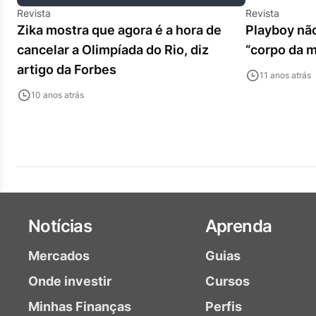
Revista
Revista
Zika mostra que agora é a hora de
Playboy nã
cancelar a Olimpíada do Rio, diz
“corpo da 
artigo da Forbes
11 anos atrás
10 anos atrás
Notícias
Aprenda
Mercados
Guias
Onde investir
Cursos
Minhas Finanças
Perfis