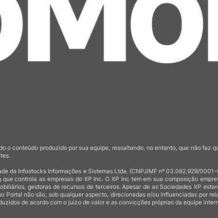
o o conteúdo produzido por sua equipe, ressaltando, no entanto, que não faz 
tes.
de da Infostocks Informações e Sistemas Ltda. (CNPJ/MF nº 03.082.929/0001-03)
 que controla as empresas do XP Inc. O XP Inc tem em sua composição empresas
mobiliários, gestoras de recursos de terceiros. Apesar de as Sociedades XP est
no Portal não são, sob qualquer aspecto, direcionadas e/ou influenciadas por rel
uzidos de acordo com o juízo de valor e as convicções próprias da equipe intern