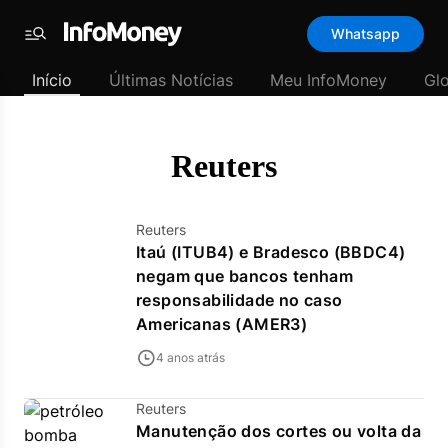
Template
Whatsapp
padrão
Menu
-
Início
Últimas Notícias
Meu InfoMoney
Gl
Últimas
notícias
|
InfoMoney
Reuters
Reuters
Itaú (ITUB4) e Bradesco (BBDC4)
negam que bancos tenham
responsabilidade no caso
Americanas (AMER3)
4 anos atrás
Reuters
Manutenção dos cortes ou volta da