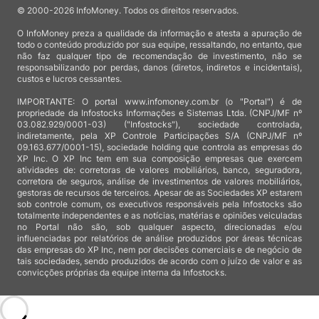
© 2000-2026 InfoMoney. Todos os direitos reservados.
O InfoMoney preza a qualidade da informação e atesta a apuração de
todo o conteúdo produzido por sua equipe, ressaltando, no entanto, que
não faz qualquer tipo de recomendação de investimento, não se
responsabilizando por perdas, danos (diretos, indiretos e incidentais),
custos e lucros cessantes.
IMPORTANTE: O portal www.infomoney.com.br (o "Portal") é de
propriedade da Infostocks Informações e Sistemas Ltda. (CNPJ/MF nº
03.082.929/0001-03) ("Infostocks"), sociedade controlada,
indiretamente, pela XP Controle Participações S/A (CNPJ/MF nº
09.163.677/0001-15), sociedade holding que controla as empresas do
XP Inc. O XP Inc tem em sua composição empresas que exercem
atividades de: corretoras de valores mobiliários, banco, seguradora,
corretora de seguros, análise de investimentos de valores mobiliários,
gestoras de recursos de terceiros. Apesar de as Sociedades XP estarem
sob controle comum, os executivos responsáveis pela Infostocks são
totalmente independentes e as notícias, matérias e opiniões veiculadas
no Portal não são, sob qualquer aspecto, direcionadas e/ou
influenciadas por relatórios de análise produzidos por áreas técnicas
das empresas do XP Inc, nem por decisões comerciais e de negócio de
tais sociedades, sendo produzidos de acordo com o juízo de valor e as
convicções próprias da equipe interna da Infostocks.