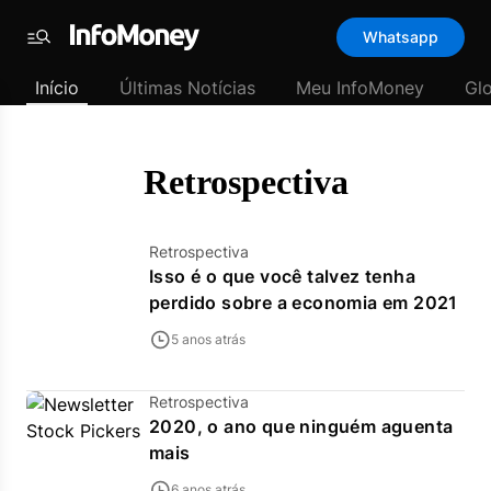
Template
Whatsapp
padrão
Menu
-
Início
Últimas Notícias
Meu InfoMoney
Gl
Últimas
notícias
|
InfoMoney
Retrospectiva
Retrospectiva
Isso é o que você talvez tenha
perdido sobre a economia em 2021
5 anos atrás
Retrospectiva
2020, o ano que ninguém aguenta
mais
6 anos atrás