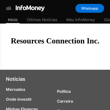
Template
Whatsapp
padrão
Menu
-
Início
Últimas Notícias
Meu InfoMoney
Gl
Últimas
notícias
|
InfoMoney
Resources Connection Inc.
Notícias
Mercados
Política
Onde investir
Carreira
Minhas Finanças