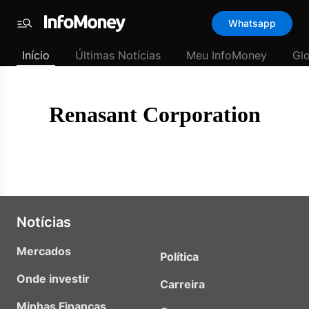
Template
Whatsapp
padrão
Menu
-
Início
Últimas Notícias
Meu InfoMoney
Gl
Últimas
notícias
|
InfoMoney
Renasant Corporation
Notícias
Mercados
Política
Onde investir
Carreira
Minhas Finanças