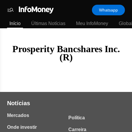
Template
Whatsapp
padrão
Menu
-
Início
Últimas Notícias
Meu InfoMoney
Globa
Últimas
notícias
|
InfoMoney
Prosperity Bancshares Inc.
(R)
Notícias
Mercados
Política
Onde investir
Carreira