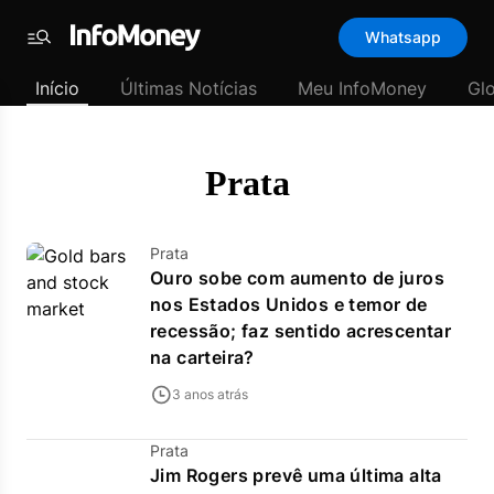
Template
Whatsapp
padrão
Menu
-
Início
Últimas Notícias
Meu InfoMoney
Gl
Últimas
notícias
|
InfoMoney
Prata
Prata
Ouro sobe com aumento de juros
nos Estados Unidos e temor de
recessão; faz sentido acrescentar
na carteira?
3 anos atrás
Prata
Jim Rogers prevê uma última alta