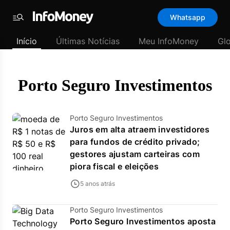
Template
Whatsapp
padrão
Menu
-
Início
Últimas Notícias
Meu InfoMoney
Gl
Últimas
notícias
|
InfoMoney
Porto Seguro Investimentos
Porto Seguro Investimentos
Juros em alta atraem investidores
para fundos de crédito privado;
gestores ajustam carteiras com
piora fiscal e eleições
5 anos atrás
Porto Seguro Investimentos
Porto Seguro Investimentos aposta