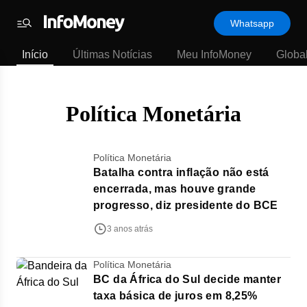
Template
Whatsapp
padrão
Menu
-
Início
Últimas Notícias
Meu InfoMoney
Globa
Últimas
notícias
|
InfoMoney
Política Monetária
Política Monetária
Batalha contra inflação não está
encerrada, mas houve grande
progresso, diz presidente do BCE
3 anos atrás
Política Monetária
BC da África do Sul decide manter
taxa básica de juros em 8,25%