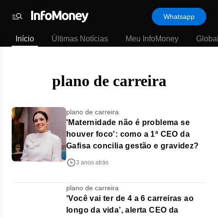
Template
Whatsapp
padrão
Menu
-
Início
Últimas Notícias
Meu InfoMoney
Globa
Últimas
notícias
|
InfoMoney
plano de carreira
plano de carreira
'Maternidade não é problema se
houver foco': como a 1ª CEO da
Gafisa concilia gestão e gravidez?
3 anos atrás
plano de carreira
‘Você vai ter de 4 a 6 carreiras ao
longo da vida’, alerta CEO da