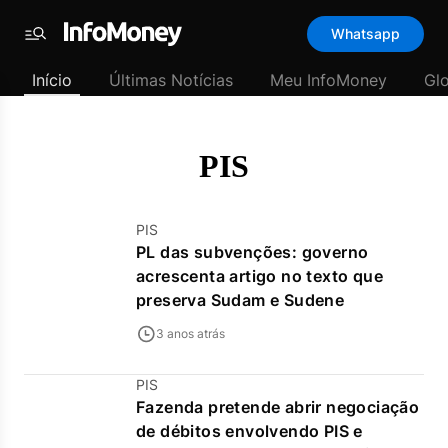
Template
Whatsapp
padrão
Menu
-
Início
Últimas Notícias
Meu InfoMoney
Gl
Últimas
notícias
|
InfoMoney
PIS
PIS
PL das subvenções: governo
acrescenta artigo no texto que
preserva Sudam e Sudene
3 anos atrás
PIS
Fazenda pretende abrir negociação
de débitos envolvendo PIS e