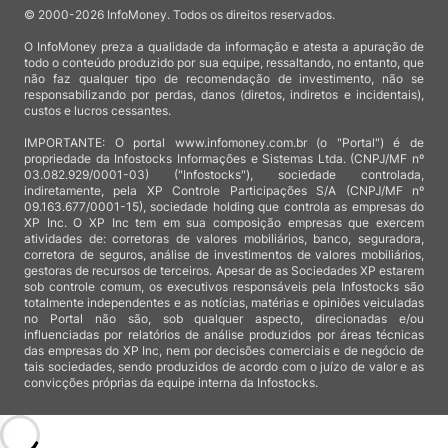
© 2000-2026 InfoMoney. Todos os direitos reservados.
O InfoMoney preza a qualidade da informação e atesta a apuração de
todo o conteúdo produzido por sua equipe, ressaltando, no entanto, que
não faz qualquer tipo de recomendação de investimento, não se
responsabilizando por perdas, danos (diretos, indiretos e incidentais),
custos e lucros cessantes.
IMPORTANTE: O portal www.infomoney.com.br (o "Portal") é de
propriedade da Infostocks Informações e Sistemas Ltda. (CNPJ/MF nº
03.082.929/0001-03) ("Infostocks"), sociedade controlada,
indiretamente, pela XP Controle Participações S/A (CNPJ/MF nº
09.163.677/0001-15), sociedade holding que controla as empresas do
XP Inc. O XP Inc tem em sua composição empresas que exercem
atividades de: corretoras de valores mobiliários, banco, seguradora,
corretora de seguros, análise de investimentos de valores mobiliários,
gestoras de recursos de terceiros. Apesar de as Sociedades XP estarem
sob controle comum, os executivos responsáveis pela Infostocks são
totalmente independentes e as notícias, matérias e opiniões veiculadas
no Portal não são, sob qualquer aspecto, direcionadas e/ou
influenciadas por relatórios de análise produzidos por áreas técnicas
das empresas do XP Inc, nem por decisões comerciais e de negócio de
tais sociedades, sendo produzidos de acordo com o juízo de valor e as
convicções próprias da equipe interna da Infostocks.