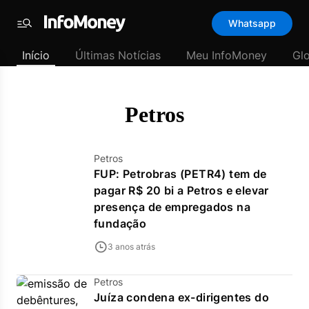
Template
Whatsapp
padrão
Menu
-
Início
Últimas Notícias
Meu InfoMoney
Gl
Últimas
notícias
|
InfoMoney
Petros
Petros
FUP: Petrobras (PETR4) tem de
pagar R$ 20 bi a Petros e elevar
presença de empregados na
fundação
3 anos atrás
Petros
Juíza condena ex-dirigentes do