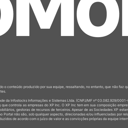
o o conteúdo produzido por sua equipe, ressaltando, no entanto, que não faz 
tes.
de da Infostocks Informações e Sistemas Ltda. (CNPJ/MF nº 03.082.929/0001-03)
 que controla as empresas do XP Inc. O XP Inc tem em sua composição empresas
mobiliários, gestoras de recursos de terceiros. Apesar de as Sociedades XP est
no Portal não são, sob qualquer aspecto, direcionadas e/ou influenciadas por rel
uzidos de acordo com o juízo de valor e as convicções próprias da equipe intern