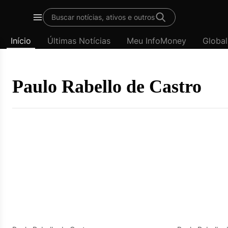
Template
Buscar notícias, ativos e outros
padrão
Menu
-
Início
Últimas Notícias
Meu InfoMoney
Global
Últimas
notícias
|
InfoMoney
Paulo Rabello de Castro