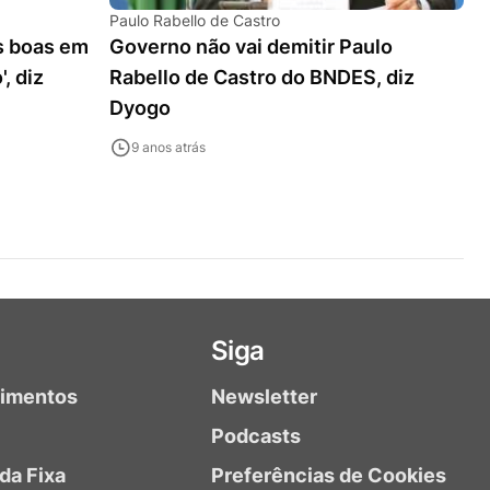
Paulo Rabello de Castro
s boas em
Governo não vai demitir Paulo
, diz
Rabello de Castro do BNDES, diz
Dyogo
9 anos atrás
Siga
timentos
Newsletter
Podcasts
da Fixa
Preferências de Cookies