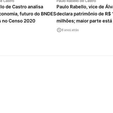
de Castro
Paulo Rabello de Castro
lo de Castro analisa
Paulo Rabello, vice de Álv
conomia, futuro do BNDES
declara patrimônio de R$
s no Censo 2020
milhões; maior parte est
e benfeitorias
8 anos atrás