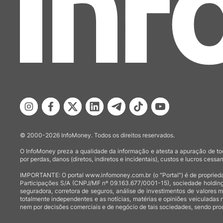
© 2000-2026 InfoMoney. Todos os direitos reservados.
O InfoMoney preza a qualidade da informação e atesta a apuração de tod
por perdas, danos (diretos, indiretos e incidentais), custos e lucros cessan
IMPORTANTE: O portal www.infomoney.com.br (o "Portal") é de proprieda
Participações S/A (CNPJ/MF nº 09.163.677/0001-15), sociedade holding
seguradora, corretora de seguros, análise de investimentos de valores 
totalmente independentes e as notícias, matérias e opiniões veiculadas 
nem por decisões comerciais e de negócio de tais sociedades, sendo prod