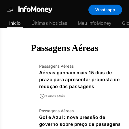
Template
Whatsapp
padrão
Menu
-
Início
Últimas Notícias
Meu InfoMoney
Gl
Últimas
notícias
|
InfoMoney
Passagens Aéreas
Passagens Aéreas
Aéreas ganham mais 15 dias de
prazo para apresentar proposta de
redução das passagens
3 anos atrás
Passagens Aéreas
Gol e Azul : nova pressão de
governo sobre preço de passagens