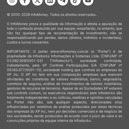
© 2000-2026 InfoMoney. Todos os direitos reservados.
O InfoMoney preza a qualidade da informação e atesta a apuração de
todo o conteúdo produzido por sua equipe, ressaltando, no entanto, que
não faz qualquer tipo de recomendação de investimento, não se
responsabilizando por perdas, danos (diretos, indiretos e incidentais),
custos e lucros cessantes.
IMPORTANTE: O portal www.infomoney.com.br (o "Portal") é de
propriedade da Infostocks Informações e Sistemas Ltda. (CNPJ/MF nº
03.082.929/0001-03) ("Infostocks"), sociedade controlada,
indiretamente, pela XP Controle Participações S/A (CNPJ/MF nº
09.163.677/0001-15), sociedade holding que controla as empresas do
XP Inc. O XP Inc tem em sua composição empresas que exercem
atividades de: corretoras de valores mobiliários, banco, seguradora,
corretora de seguros, análise de investimentos de valores mobiliários,
gestoras de recursos de terceiros. Apesar de as Sociedades XP estarem
sob controle comum, os executivos responsáveis pela Infostocks são
totalmente independentes e as notícias, matérias e opiniões veiculadas
no Portal não são, sob qualquer aspecto, direcionadas e/ou
influenciadas por relatórios de análise produzidos por áreas técnicas
das empresas do XP Inc, nem por decisões comerciais e de negócio de
tais sociedades, sendo produzidos de acordo com o juízo de valor e as
convicções próprias da equipe interna da Infostocks.