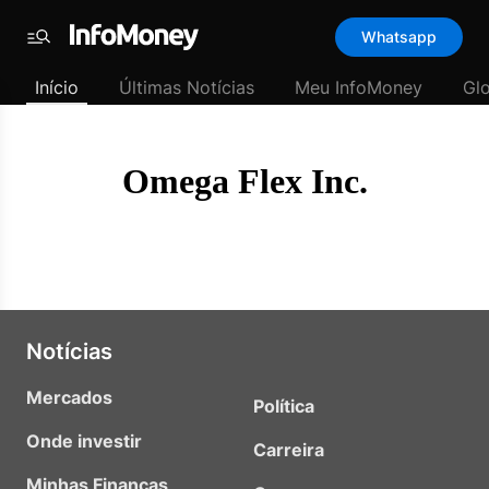
Template
Whatsapp
padrão
Menu
-
Início
Últimas Notícias
Meu InfoMoney
Gl
Últimas
notícias
|
InfoMoney
Omega Flex Inc.
Notícias
Mercados
Política
Onde investir
Carreira
Minhas Finanças