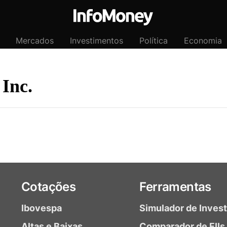
Mercados
Investimentos
Política
Economia
Inc.
Cotações
Ferramentas
Ibovespa
Simulador de Inves
Altas e Baixas
Comparador de FIIs