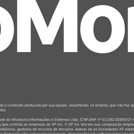
o o conteúdo produzido por sua equipe, ressaltando, no entanto, que não faz 
tes.
de da Infostocks Informações e Sistemas Ltda. (CNPJ/MF nº 03.082.929/0001-03)
 que controla as empresas do XP Inc. O XP Inc tem em sua composição empresas
mobiliários, gestoras de recursos de terceiros. Apesar de as Sociedades XP est
no Portal não são, sob qualquer aspecto, direcionadas e/ou influenciadas por rel