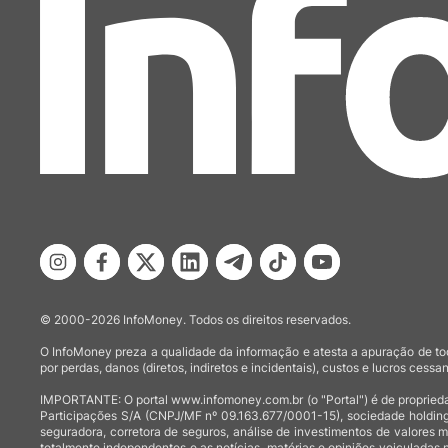
© 2000-2026 InfoMoney. Todos os direitos reservados.
O InfoMoney preza a qualidade da informação e atesta a apuração de tod
por perdas, danos (diretos, indiretos e incidentais), custos e lucros cessan
IMPORTANTE: O portal www.infomoney.com.br (o "Portal") é de proprieda
Participações S/A (CNPJ/MF nº 09.163.677/0001-15), sociedade holding
seguradora, corretora de seguros, análise de investimentos de valores 
totalmente independentes e as notícias, matérias e opiniões veiculadas 