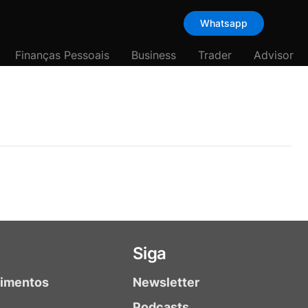
Whatsapp
Finanças Pessoais
Business
Trader
Advisor
Siga
timentos
Newsletter
Podcasts