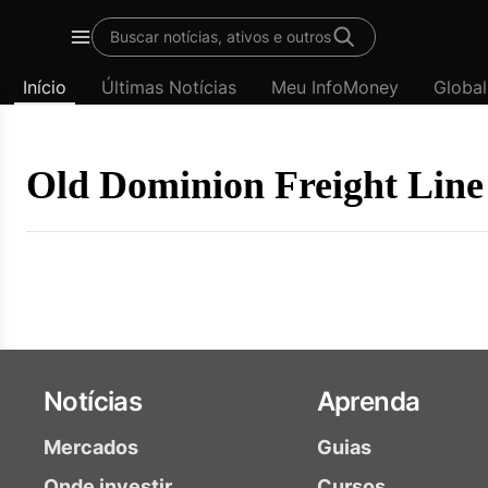
Template
Buscar notícias, ativos e outros
padrão
Menu
-
Início
Últimas Notícias
Meu InfoMoney
Global
Últimas
notícias
|
InfoMoney
Old Dominion Freight Line 
Notícias
Aprenda
Mercados
Guias
Onde investir
Cursos