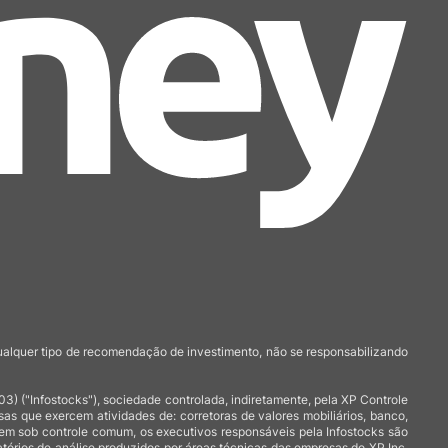
qualquer tipo de recomendação de investimento, não se responsabilizando
 ("Infostocks"), sociedade controlada, indiretamente, pela XP Controle
 que exercem atividades de: corretoras de valores mobiliários, banco,
arem sob controle comum, os executivos responsáveis pela Infostocks são
atórios de análise produzidos por áreas técnicas das empresas do XP Inc,