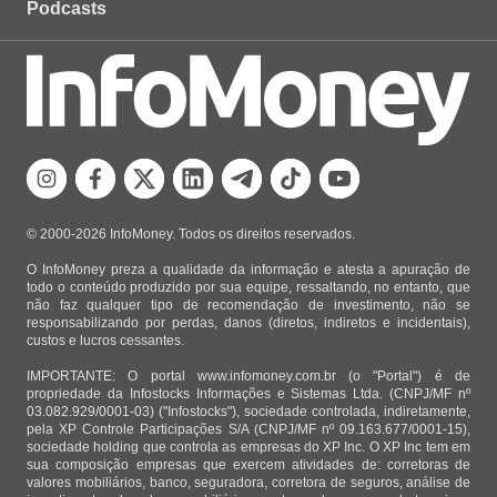
Podcasts
© 2000-2026 InfoMoney. Todos os direitos reservados.
O InfoMoney preza a qualidade da informação e atesta a apuração de
todo o conteúdo produzido por sua equipe, ressaltando, no entanto, que
não faz qualquer tipo de recomendação de investimento, não se
responsabilizando por perdas, danos (diretos, indiretos e incidentais),
custos e lucros cessantes.
IMPORTANTE: O portal www.infomoney.com.br (o "Portal") é de
propriedade da Infostocks Informações e Sistemas Ltda. (CNPJ/MF nº
03.082.929/0001-03) ("Infostocks"), sociedade controlada, indiretamente,
pela XP Controle Participações S/A (CNPJ/MF nº 09.163.677/0001-15),
sociedade holding que controla as empresas do XP Inc. O XP Inc tem em
sua composição empresas que exercem atividades de: corretoras de
valores mobiliários, banco, seguradora, corretora de seguros, análise de