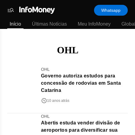
Template
Whatsapp
padrão
Menu
-
Início
Últimas Notícias
Meu InfoMoney
Globa
Últimas
notícias
|
InfoMoney
OHL
OHL
Governo autoriza estudos para
concessão de rodovias em Santa
Catarina
10 anos atrás
OHL
Abertis estuda vender divisão de
aeroportos para diversificar sua