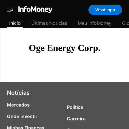
Template
Whatsapp
padrão
Menu
-
Início
Últimas Notícias
Meu InfoMoney
Gl
Últimas
notícias
|
InfoMoney
Oge Energy Corp.
Notícias
Mercados
Política
Onde investir
Carreira
Minhas Finanças