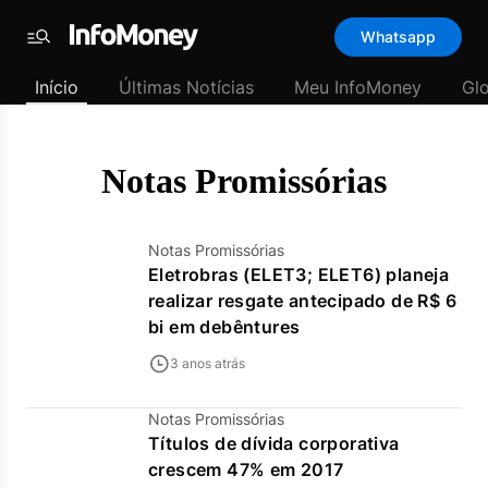
Template
Whatsapp
padrão
Menu
-
Início
Últimas Notícias
Meu InfoMoney
Gl
Últimas
notícias
|
InfoMoney
Notas Promissórias
Notas Promissórias
Eletrobras (ELET3; ELET6) planeja
realizar resgate antecipado de R$ 6
bi em debêntures
3 anos atrás
Notas Promissórias
Títulos de dívida corporativa
crescem 47% em 2017