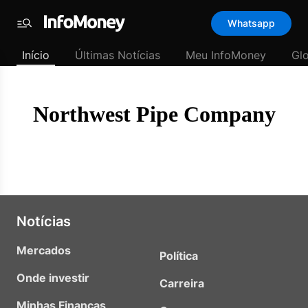
Template
Whatsapp
padrão
Menu
-
Início
Últimas Notícias
Meu InfoMoney
Gl
Últimas
notícias
|
InfoMoney
Northwest Pipe Company
Notícias
Mercados
Política
Onde investir
Carreira
Minhas Finanças