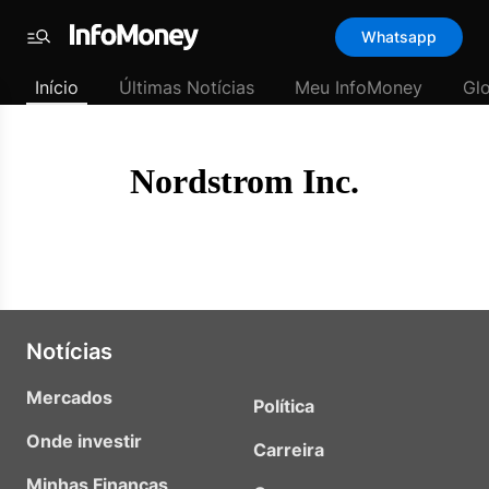
Template
Whatsapp
padrão
Menu
-
Início
Últimas Notícias
Meu InfoMoney
Gl
Últimas
notícias
|
InfoMoney
Nordstrom Inc.
Notícias
Mercados
Política
Onde investir
Carreira
Minhas Finanças