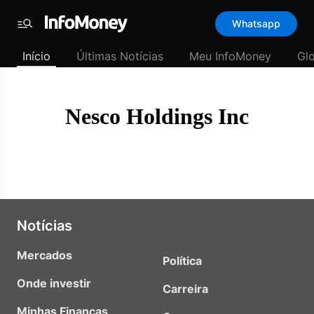
Template
Whatsapp
padrão
Menu
-
Início
Últimas Notícias
Meu InfoMoney
Gl
Últimas
notícias
|
InfoMoney
Nesco Holdings Inc
Notícias
Mercados
Política
Onde investir
Carreira
Minhas Finanças