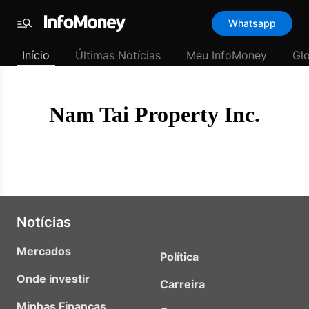
Template
Whatsapp
padrão
Menu
-
Início
Últimas Notícias
Meu InfoMoney
Gl
Últimas
notícias
|
InfoMoney
Nam Tai Property Inc.
Notícias
Mercados
Política
Onde investir
Carreira
Minhas Finanças