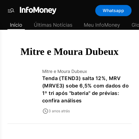
Template
Whatsapp
padrão
Menu
-
Início
Últimas Notícias
Meu InfoMoney
Gl
Últimas
notícias
|
InfoMoney
Mitre e Moura Dubeux
Mitre e Moura Dubeux
Tenda (TEND3) salta 12%, MRV
(MRVE3) sobe 6,5% com dados do
1º tri após "bateria" de prévias:
confira análises
3 anos atrás