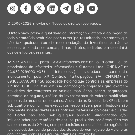
© 2000-2026 InfoMoney. Todos os direitos reservados.
O InfoMoney preza a qualidade da informação e atesta a apuração de
todo o conteúdo produzido por sua equipe, ressaltando, no entanto, que
não faz qualquer tipo de recomendação de investimento, não se
responsabilizando por perdas, danos (diretos, indiretos e incidentais),
custos e lucros cessantes.
IMPORTANTE: O portal www.infomoney.com.br (o "Portal") é de
propriedade da Infostocks Informações e Sistemas Ltda. (CNPJ/MF nº
03.082.929/0001-03) ("Infostocks"), sociedade controlada,
indiretamente, pela XP Controle Participações S/A (CNPJ/MF nº
09.163.677/0001-15), sociedade holding que controla as empresas do
XP Inc. O XP Inc tem em sua composição empresas que exercem
atividades de: corretoras de valores mobiliários, banco, seguradora,
corretora de seguros, análise de investimentos de valores mobiliários,
gestoras de recursos de terceiros. Apesar de as Sociedades XP estarem
sob controle comum, os executivos responsáveis pela Infostocks são
totalmente independentes e as notícias, matérias e opiniões veiculadas
no Portal não são, sob qualquer aspecto, direcionadas e/ou
influenciadas por relatórios de análise produzidos por áreas técnicas
das empresas do XP Inc, nem por decisões comerciais e de negócio de
tais sociedades, sendo produzidos de acordo com o juízo de valor e as
convicções próprias da equipe interna da Infostocks.