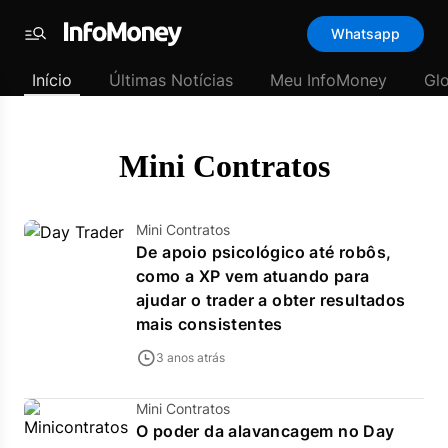
Template
Whatsapp
padrão
Menu
-
Início
Últimas Notícias
Meu InfoMoney
Gl
Últimas
notícias
|
InfoMoney
Mini Contratos
Mini Contratos
De apoio psicológico até robôs,
como a XP vem atuando para
ajudar o trader a obter resultados
mais consistentes
3 anos atrás
Mini Contratos
O poder da alavancagem no Day