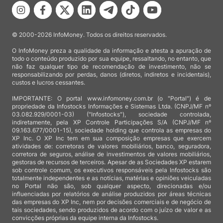
© 2000-2026 InfoMoney. Todos os direitos reservados.
O InfoMoney preza a qualidade da informação e atesta a apuração de
todo o conteúdo produzido por sua equipe, ressaltando, no entanto, que
não faz qualquer tipo de recomendação de investimento, não se
responsabilizando por perdas, danos (diretos, indiretos e incidentais),
custos e lucros cessantes.
IMPORTANTE: O portal www.infomoney.com.br (o "Portal") é de
propriedade da Infostocks Informações e Sistemas Ltda. (CNPJ/MF nº
03.082.929/0001-03) ("Infostocks"), sociedade controlada,
indiretamente, pela XP Controle Participações S/A (CNPJ/MF nº
09.163.677/0001-15), sociedade holding que controla as empresas do
XP Inc. O XP Inc tem em sua composição empresas que exercem
atividades de: corretoras de valores mobiliários, banco, seguradora,
corretora de seguros, análise de investimentos de valores mobiliários,
gestoras de recursos de terceiros. Apesar de as Sociedades XP estarem
sob controle comum, os executivos responsáveis pela Infostocks são
totalmente independentes e as notícias, matérias e opiniões veiculadas
no Portal não são, sob qualquer aspecto, direcionadas e/ou
influenciadas por relatórios de análise produzidos por áreas técnicas
das empresas do XP Inc, nem por decisões comerciais e de negócio de
tais sociedades, sendo produzidos de acordo com o juízo de valor e as
convicções próprias da equipe interna da Infostocks.