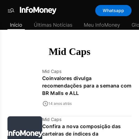
Template
Whatsapp
padrão
Menu
-
Início
Últimas Notícias
Meu InfoMoney
Gl
Últimas
notícias
|
InfoMoney
Mid Caps
Mid Caps
Coinvalores divulga
recomendações para a semana com
BR Malls e ALL
14 anos atrás
Mid Caps
Confira a nova composição das
carteiras de índices da