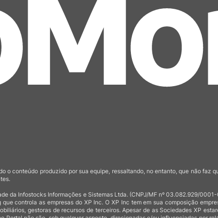
o o conteúdo produzido por sua equipe, ressaltando, no entanto, que não faz 
tes.
de da Infostocks Informações e Sistemas Ltda. (CNPJ/MF nº 03.082.929/0001-03)
 que controla as empresas do XP Inc. O XP Inc tem em sua composição empresas
mobiliários, gestoras de recursos de terceiros. Apesar de as Sociedades XP est
no Portal não são, sob qualquer aspecto, direcionadas e/ou influenciadas por rel