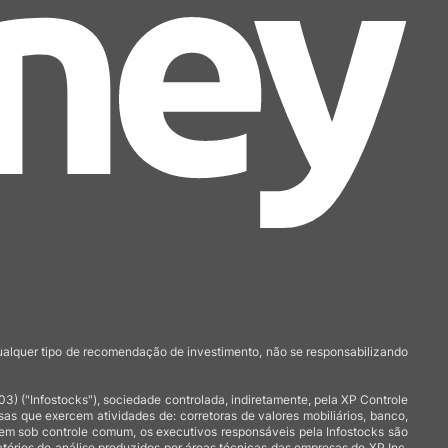
qualquer tipo de recomendação de investimento, não se responsabilizando
 ("Infostocks"), sociedade controlada, indiretamente, pela XP Controle
 que exercem atividades de: corretoras de valores mobiliários, banco,
arem sob controle comum, os executivos responsáveis pela Infostocks são
atórios de análise produzidos por áreas técnicas das empresas do XP Inc,