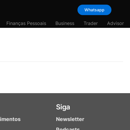
Whatsapp
Finanças Pessoais
Business
Trader
Advisor
Siga
timentos
Newsletter
Podcasts