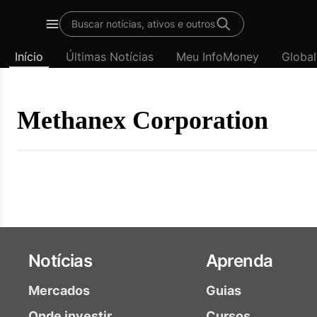
Template
Buscar notícias, ativos e outros
padrão
Menu
-
Início
Últimas Notícias
Meu InfoMoney
Global
Últimas
notícias
|
InfoMoney
Methanex Corporation
Notícias
Aprenda
Mercados
Guias
Onde investir
Cursos