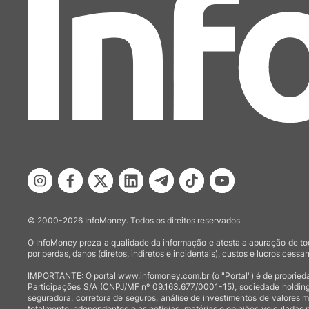
© 2000-2026 InfoMoney. Todos os direitos reservados.
O InfoMoney preza a qualidade da informação e atesta a apuração de tod
por perdas, danos (diretos, indiretos e incidentais), custos e lucros cessan
IMPORTANTE: O portal www.infomoney.com.br (o "Portal") é de proprieda
Participações S/A (CNPJ/MF nº 09.163.677/0001-15), sociedade holding
seguradora, corretora de seguros, análise de investimentos de valores 
totalmente independentes e as notícias, matérias e opiniões veiculadas 